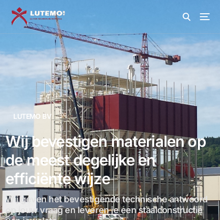
LUTEMO BV
Wij bevestigen materialen op
de meest degelijke en
efficiënte wijze
Wij geven het bevestigende technische antwoord
op jouw vraag en leveren je een staalconstructie