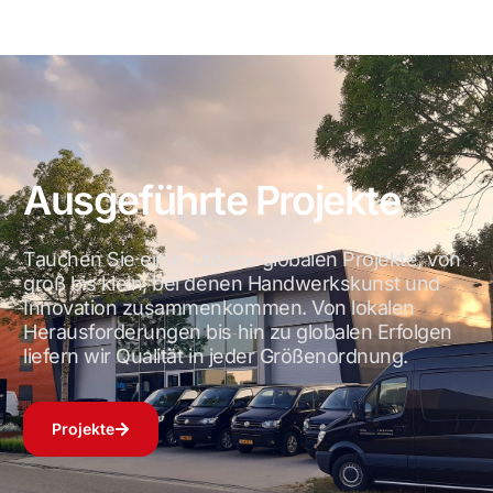
Ausgeführte Projekte
Tauchen Sie ein in unsere globalen Projekte, von
groß bis klein, bei denen Handwerkskunst und
Innovation zusammenkommen. Von lokalen
Herausforderungen bis hin zu globalen Erfolgen
liefern wir Qualität in jeder Größenordnung.
Projekte