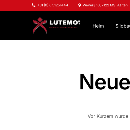
+31 (0) 6 51251444
Weverij 10, 7122 MS, Aalten
Heim
Siloba
Neue
Vor Kurzem wurde e