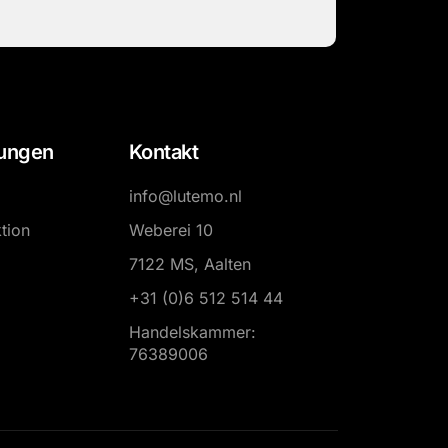
tungen
Kontakt
info@lutemo.nl
tion
Weberei 10
7122 MS, Aalten
+31 (0)6 512 514 44
Handelskammer:
76389006