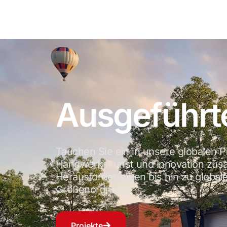
Ausgeführte
Tauchen Sie ein in unsere globalen Pr
Handwerkskunst und Innovation zu
Herausforderungen bis hin zu globalen 
Größenordnung.
Projekte