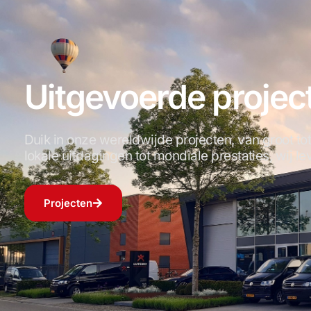
Uitgevoerde projec
Duik in onze wereldwijde projecten, van groot 
lokale uitdagingen tot mondiale prestaties, wij le
Projecten